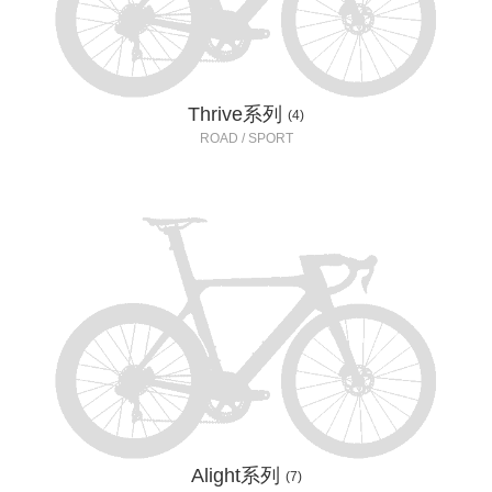
Thrive系列
(4)
ROAD / SPORT
Alight系列
(7)