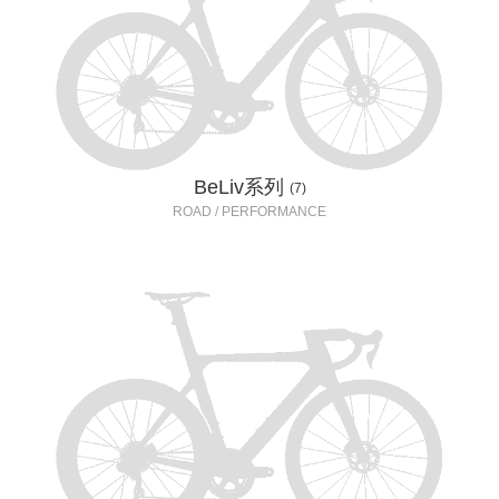
BeLiv系列
(7)
ROAD / PERFORMANCE