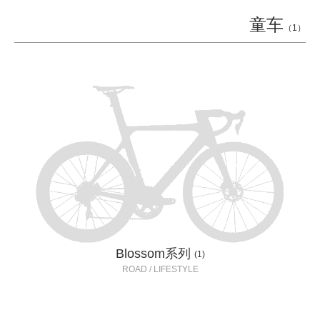
童车
（1）
Blossom系列
(1)
ROAD / LIFESTYLE