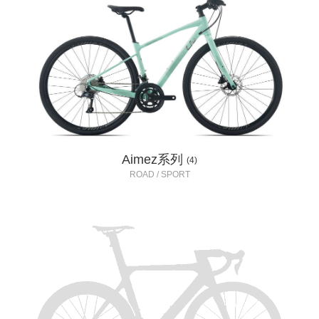
Aimez系列
(4)
ROAD / SPORT