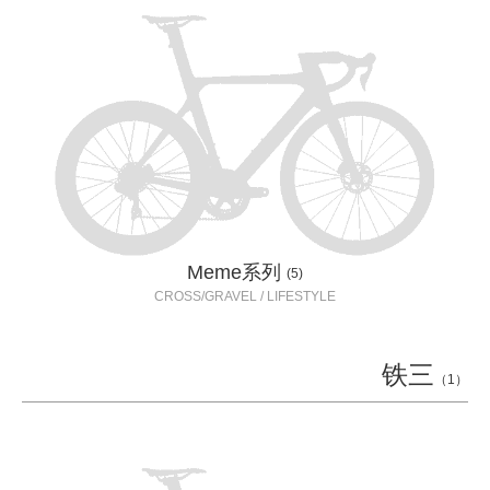
Meme系列
(5)
CROSS/GRAVEL / LIFESTYLE
铁三
（1）