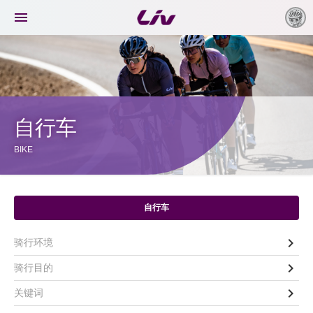

自行车
BIKE
自行车

骑行环境

骑行目的

关键词