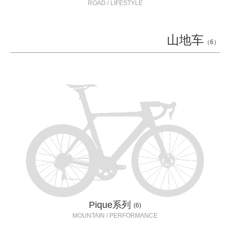
ROAD / LIFESTYLE
山地车
（6）
Pique系列
(6)
MOUNTAIN / PERFORMANCE