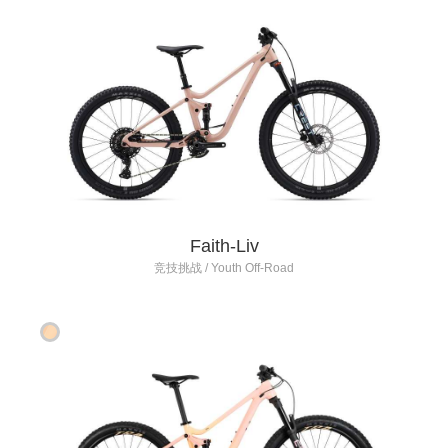
Faith-Liv
竞技挑战 / Youth Off-Road