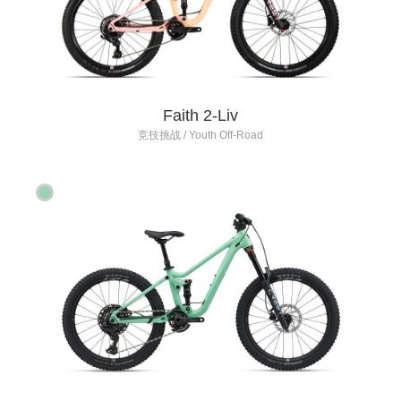
Faith 2-Liv
竞技挑战 / Youth Off-Road